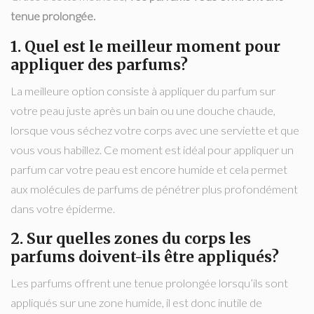
tenue prolongée.
1. Quel est le meilleur moment pour
appliquer des parfums?
La meilleure option consiste à appliquer du parfum sur
votre peau juste après un bain ou une douche chaude,
lorsque vous séchez votre corps avec une serviette et que
vous vous habillez. Ce moment est idéal pour appliquer un
parfum car votre peau est encore humide et cela permet
aux molécules de parfums de pénétrer plus profondément
dans votre épiderme.
2. Sur quelles zones du corps les
parfums doivent-ils être appliqués?
Les parfums offrent une tenue prolongée lorsqu’ils sont
appliqués sur une zone humide, il est donc inutile de