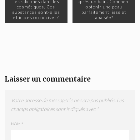
Les silicones dans les
après un bain. Comment
cosmétiques. Ces
obtenir une peau
substances sont-elles
parfaitement lisse et
efficaces ou nocives?
apaisée?
Laisser un commentaire
Votre adresse de messagerie ne sera pas publiée.
Les
champs obligatoires sont indiqués avec
*
NOM
*