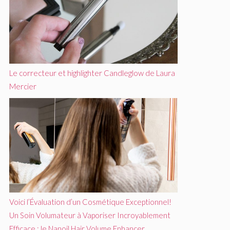
Le correcteur et highlighter Candleglow de Laura
Mercier
Voici l’Évaluation d’un Cosmétique Exceptionnel!
Un Soin Volumateur à Vaporiser Incroyablement
Efficace : le Nanoil Hair Volume Enhancer