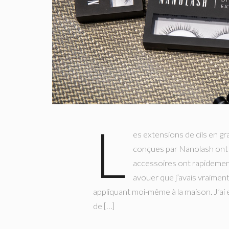
L
es extensions de cils en g
conçues par Nanolash ont
accessoires ont rapideme
avouer que j’avais vraiment
appliquant moi-même à la maison. J’ai 
de […]