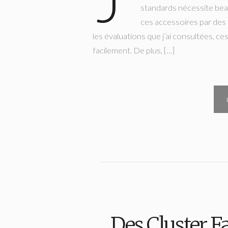
standards nécessite bea
ces accessoires par des 
les évaluations que j’ai consultées, c
facilement. De plus, […]
Des Cluster Fa