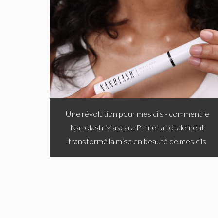
Une révolution pour mes cils - comment le
Nanolash Mascara Primer a totalement
transformé la mise en beauté de mes cils