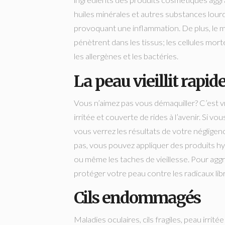
ingrédients des produits cosmétiques aggrave
huiles minérales et autres substances lour
provoquant une inflammation. De plus, le m
pénètrent dans les tissus; les cellules mort
les allergènes et les bactéries.
La peau vieillit rapi
Vous n’aimez pas vous démaquiller? C’est 
irritée et couverte de rides à l’avenir. Si 
vous verrez les résultats de votre négligen
pas, vous pouvez appliquer des produits hy
ou même les taches de vieillesse. Pour agg
protéger votre peau contre les radicaux libr
Cils endommagés
Maladies oculaires, cils fragiles, peau irri