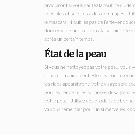
produiront si vous sautez la routine du dém
sensibles et sujettes à des dommages. Util
le mascara. N’oubliez pas de l’enlever douce
doucement sur un coton à la paupière; le m
après un certain temps.
État de la peau
Si vous ne nettoyez pas votre peau, vous 
changent rapidement. Elle deviendra sèche, 
les rides apparaîtront; votre visage sera 
pour éviter de telles surprises désagréable
votre peau. Utilisez des produits de bonne 
va vous remercier pour un si merveilleux so