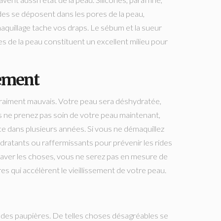
nt aussi l’état de la peau. Silicones, paraffine,
des se déposent dans les pores de la peau,
aquillage tache vos draps. Le sébum et la sueur
es de la peau constituent un excellent milieu pour
dement
vraiment mauvais. Votre peau sera déshydratée,
vous ne prenez pas soin de votre peau maintenant,
ce dans plusieurs années. Si vous ne démaquillez
dratants ou raffermissants pour prévenir les rides
raver les choses, vous ne serez pas en mesure de
es qui accélèrent le vieillissement de votre peau.
tée des paupières. De telles choses désagréables se