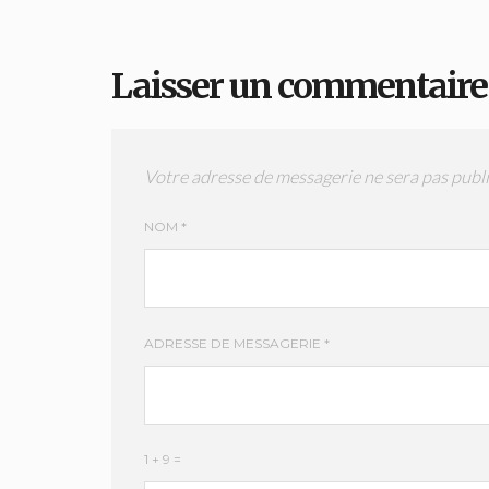
Laisser un commentaire
Votre adresse de messagerie ne sera pas publi
NOM
*
ADRESSE DE MESSAGERIE
*
1 + 9 =