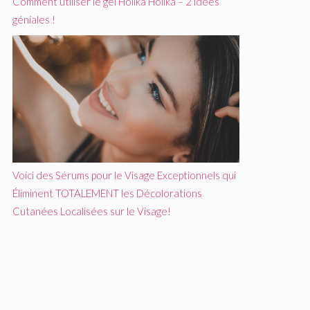
Comment utiliser le gel Holika Holika – 2 idées
géniales !
Voici des Sérums pour le Visage Exceptionnels qui
Éliminent TOTALEMENT les Décolorations
Cutanées Localisées sur le Visage!