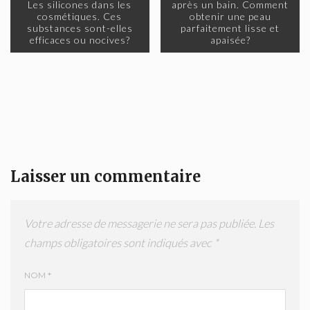
Les silicones dans les
après un bain. Comment
cosmétiques. Ces
obtenir une peau
substances sont-elles
parfaitement lisse et
efficaces ou nocives?
apaisée?
Laisser un commentaire
Votre adresse de messagerie ne sera pas publiée.
Les
champs obligatoires sont indiqués avec
*
NOM
*