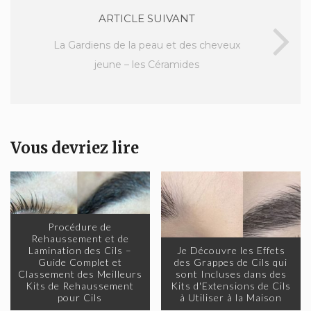
ARTICLE SUIVANT
La Gardiens de la peau et des cheveux
jeune – les Céramides
Vous devriez lire
Procédure de
Rehaussement et de
Lamination des Cils –
Je Découvre les Effets
Guide Complet et
des Grappes de Cils qui
Classement des Meilleurs
sont Incluses dans des
Kits de Rehaussement
Kits d'Extensions de Cils
pour Cils
à Utiliser à la Maison